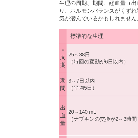
生理の周期、期間、経血量（出
り、ホルモンバランスがくずれ
気が潜んでいるかもしれません
標準的な生理
＊
25～38日
周
（毎回の変動が6日以内）
期
期
3～7日以内
間
（平均5日）
出
20～140 mL
血
（ナプキンの交換が2～3時
量