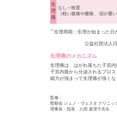
生
なし～軽度
理
（軽い腹痛や腰痛、 頭が重い
痛
＊
生理周期：生理が始まった日
公益社団法人
生理痛のメカニズム
生理痛は、はがれ落ちた子宮内
子宮内膜から分泌されるプロス
縮力が強まって生理痛が強くな
監修：
聖順会 ジュノ・ヴェスタ クリニッ
理事長・院長 八田 真理子先生