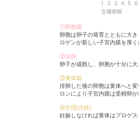
①卵胞期
卵胞は卵子の発育とともに大き
ロゲンが新しい子宮内膜を厚く
②排卵
卵子が成熟し、卵胞が十分に大
③黄体期
排卵した後の卵胞は黄体へと変
ロンにより子宮内膜は受精卵が
④生理(月経)
妊娠しなければ黄体はプロゲス