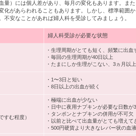
血量）には個人差があり、毎月の変化もあります。また
変化があらわれることもあります。しかし、標準範囲か
。不安なことがあれば婦人科を受診してみましょう。
婦人科受診が必要な状態
・生理周期がとても短く、頻繁に出血
・毎回の生理周期が40日以上
・たまにしか生理がこない、3ヵ月以
・1〜3日と短い
・8日以上の出血が続く
・極端に出血が少ない
・日中に夜用ナプキンが必要な日数が
・タンポンとナプキンの併用が不可欠
間ですむ程度）
・以前と比べて出血量がとても増えて
・500円硬貨より大きなレバー状の血